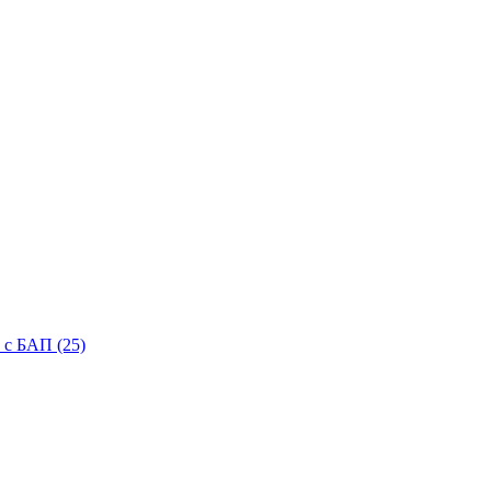
с БАП (25)