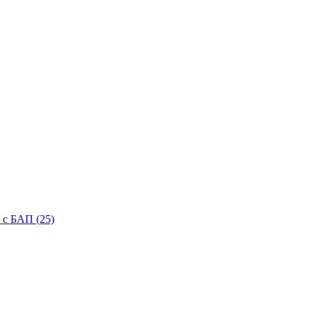
с БАП (25)