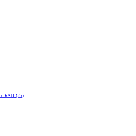
с БАП (25)