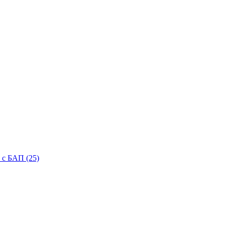
с БАП (25)