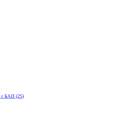
с БАП (25)