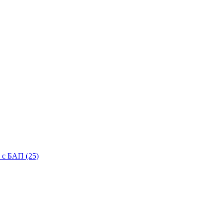
с БАП (25)