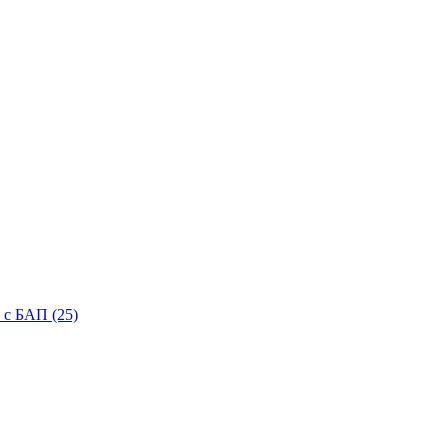
с БАП (25)