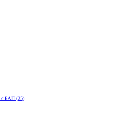
с БАП (25)